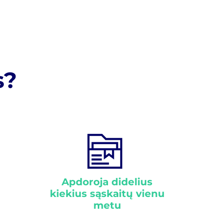
s?
Apdoroja didelius
kiekius sąskaitų vienu
metu