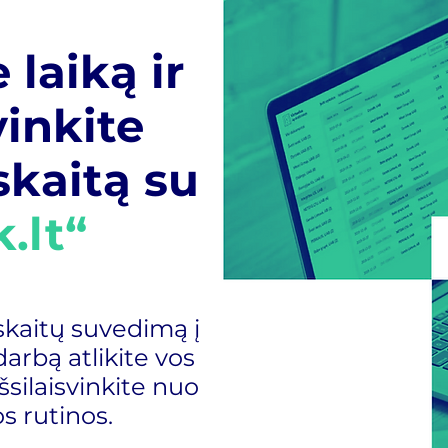
 laiką ir
inkite
kaitą su
k.lt“
kaitų suvedimą į
arbą atlikite vos
šsilaisvinkite nuo
 rutinos.