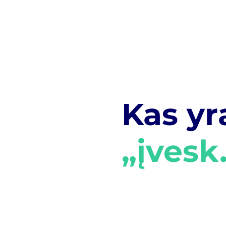
Kas yr
„įvesk.