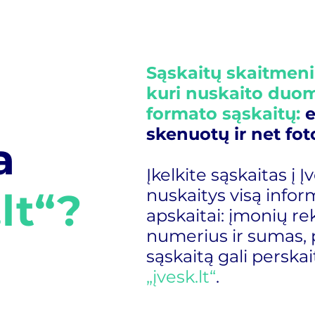
Sąskaitų skaitmen
kuri nuskaito duom
formato sąskaitų:
e
skenuotų ir net fot
a
Įkelkite sąskaitas į Įve
lt“?
nuskaitys visą inform
apskaitai: įmonių rek
numerius ir sumas, 
sąskaitą gali perskai
„įvesk.lt“
.