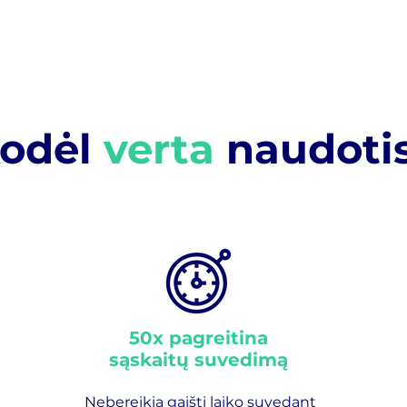
odėl
verta
naudoti
50x pagreitina
sąskaitų suvedimą
Nebereikia gaišti laiko suvedant