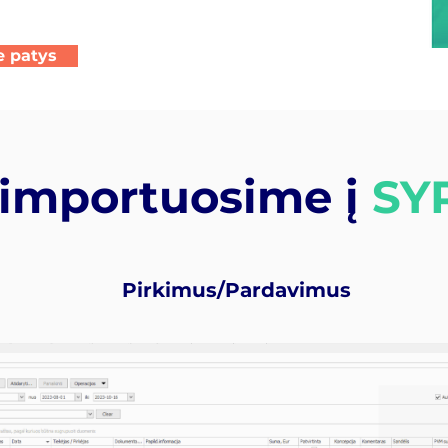
e patys
 importuosime į
SY
Pirkimus/Pardavimus