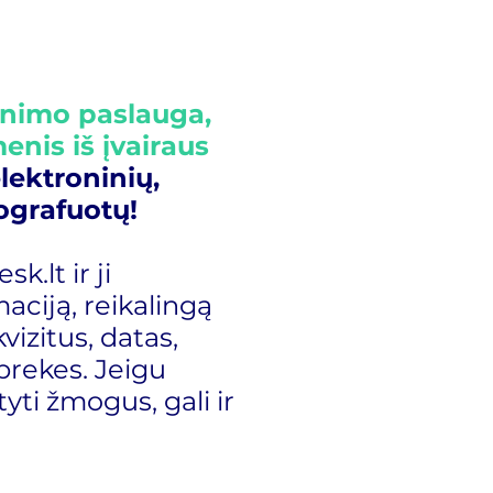
inimo paslauga,
enis iš įvairaus
lektroninių,
ografuotų!
sk.lt ir ji
aciją, reikalingą
vizitus, datas,
prekes. Jeigu
tyti žmogus, gali ir