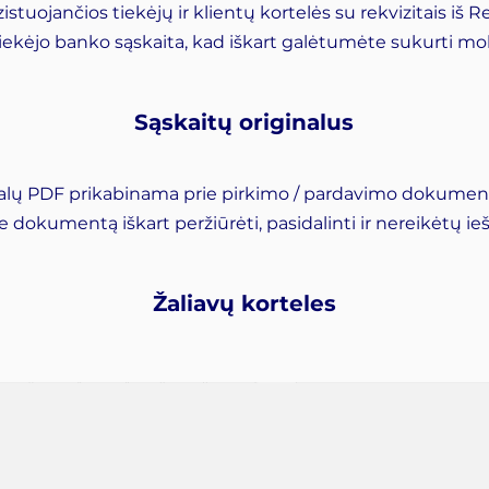
uojančios tiekėjų ir klientų kortelės su rekvizitais iš 
tiekėjo banko sąskaita, kad iškart galėtumėte sukurti m
Sąskaitų originalus
nalų PDF prikabinama prie pirkimo / pardavimo dokument
dokumentą iškart peržiūrėti, pasidalinti ir nereikėtų ie
Žaliavų korteles