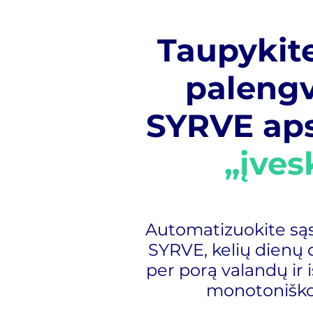
Taupykite
palengv
SYRVE aps
„įves
Automatizuokite sąs
SYRVE, kelių dienų d
per porą valandų ir i
monotoniškos