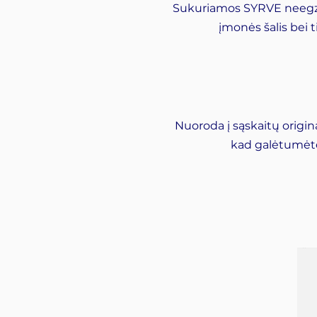
Sukuriamos SYRVE neegzist
įmonės šalis bei 
Nuoroda į sąskaitų origi
kad galėtumėte 