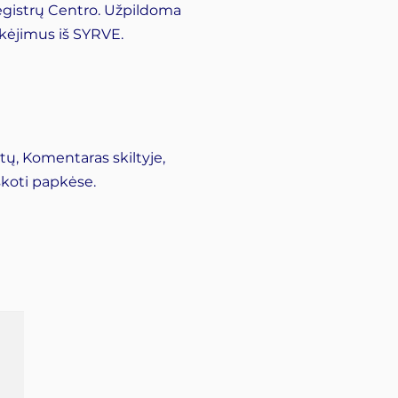
Registrų Centro. Užpildoma
okėjimus iš SYRVE.
ų, Komentaras skiltyje,
škoti papkėse.