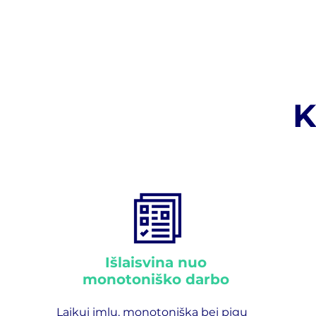
K
Išlaisvina nuo
monotoniško darbo
Laikui imlų, monotonišką bei pigų