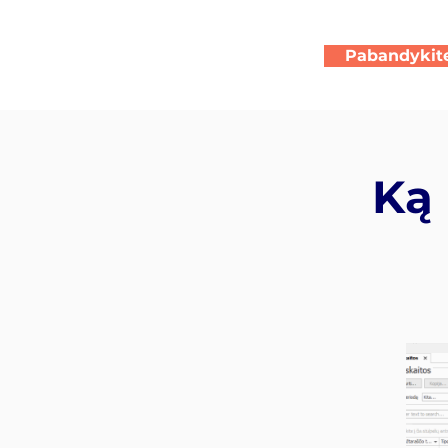
Pabandykit
Ką